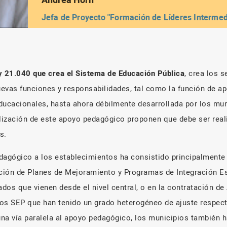
Andrea Horn
Jefa de Proyecto "Formación de Líderes Intermed
Educación Pública".
y 21.040 que crea el Sistema de Educación Pública
, crea los s
evas funciones y responsabilidades, tal como la función de a
ducacionales, hasta ahora débilmente desarrollada por los mun
alización de este apoyo pedagógico proponen que debe ser rea
s.
dagógico a los establecimientos ha consistido principalmente 
ción de Planes de Mejoramiento y Programas de Integración Es
dos que vienen desde el nivel central, o en la contratación de
os SEP que han tenido un grado heterogéneo de ajuste respect
na vía paralela al apoyo pedagógico, los municipios también h