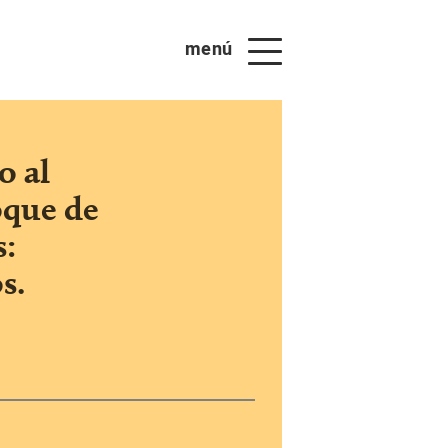
menú
o al
oque de
s:
s.