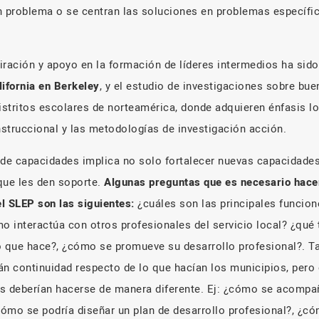
n problema o se centran las soluciones en problemas específi
iración y apoyo en la formación de líderes intermedios ha sid
lifornia en Berkeley
, y el estudio de investigaciones sobre bu
stritos escolares de norteamérica, donde adquieren énfasis l
struccional y las metodologías de investigación acción.
 de capacidades implica no solo fortalecer nuevas capacidades,
que les den soporte.
Algunas preguntas que es necesario hace
el SLEP son las siguientes:
¿cuáles son las principales funcion
 interactúa con otros profesionales del servicio local? ¿qué 
o que hace?, ¿cómo se promueve su desarrollo profesional?. T
án continuidad respecto de lo que hacían los municipios, per
s deberían hacerse de manera diferente. Ej: ¿cómo se acompañ
ómo se podría diseñar un plan de desarrollo profesional?, ¿có