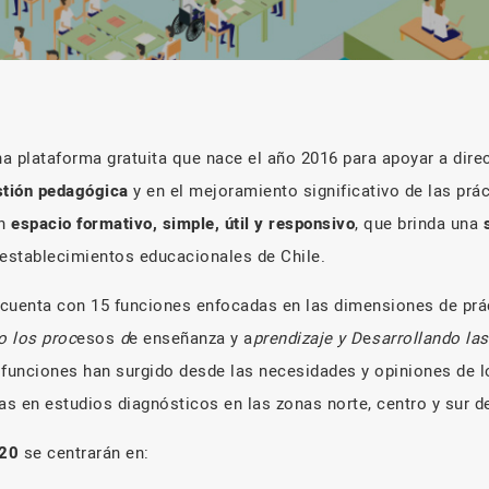
a plataforma gratuita que nace el año 2016 para apoyar a direc
stión pedagógica
y en el mejoramiento significativo de las prá
un
espacio formativo, simple, útil y responsivo
, que brinda una
 establecimientos educacionales de Chile.
a cuenta con 15 funciones enfocadas en las dimensiones de pr
o los proc
esos
d
e enseñanza y a
prendizaje y D
e
sarrollando la
 funciones han surgido desde las necesidades y opiniones de l
as en estudios diagnósticos en las zonas norte, centro y sur de
020
se centrarán en: