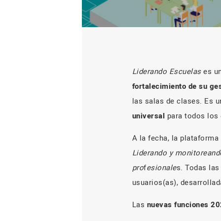
Liderando Escuelas
es un
fortalecimiento de su ge
las salas de clases. Es 
universal
para todos los
A la fecha, la plataform
Liderando y monitoreand
pro
f
esionale
s. Todas las
usuarios(as), desarrollad
Las
nuevas funciones 2