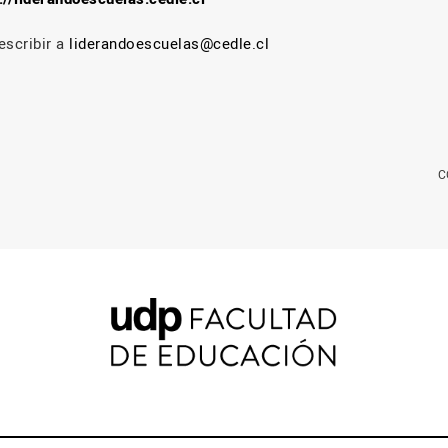
escribir a
liderandoescuelas@cedle.cl
C