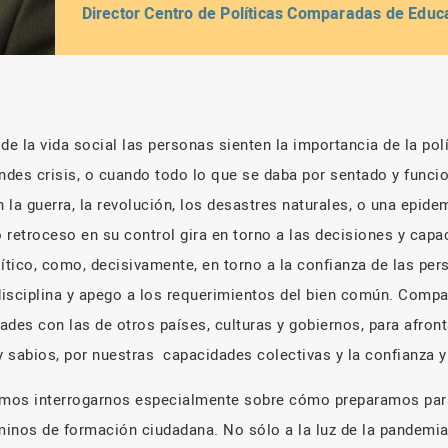
Director Centro de Políticas Comparadas de Educ
e la vida social las personas sienten la importancia de la pol
andes crisis, o cuando todo lo que se daba por sentado y funci
n la guerra, la revolución, los desastres naturales, o una epide
 retroceso en su control gira en torno a las decisiones y capa
ítico, como, decisivamente, en torno a la confianza de las per
disciplina y apego a los requerimientos del bien común. Com
ades con las de otros países, culturas y gobiernos, para afron
 sabios, por nuestras
capacidades colectivas y la confianza y
mos interrogarnos especialmente sobre cómo preparamos para
inos de formación ciudadana. No sólo a la luz de la pandemi