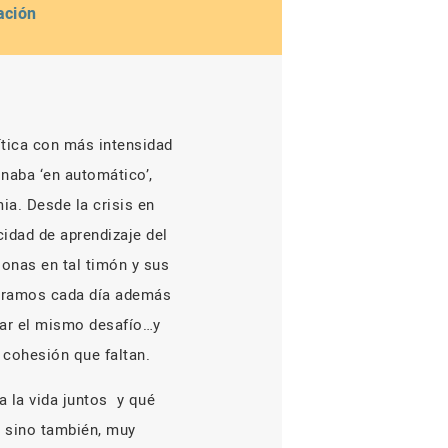
ación
ítica con más intensidad
onaba ‘en automático’,
mia. Desde la crisis en
cidad de aprendizaje del
sonas en tal timón y sus
paramos cada día además
tar el mismo desafío…y
 cohesión que faltan.
 la vida juntos
y qué
a sino también, muy