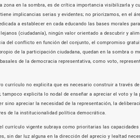
a zona en la sombra, es de crítica importancia visibilizarla y cu
iene implicancias serias y evidentes; no priorizamos, en el ár
edicada a establecer en cada educando las bases morales para 
lejanos (ciudadanía), ningún valor orientado a descubrir y ali
cia del conflicto en función del conjunto, el compromiso gratui
propio de la participación ciudadana, quedan en la sombra o m
sales de la democracia representativa, como voto, representa
o currículo no explicita que es necesario construir a través d
; tampoco explicita lo nodal de enseñar a apreciar el voto y la
er sino apreciar la necesidad de la representación, la deliberaci
s de la institucionalidad política democrática.
el currículo vigente subraya como prioritarias las capacidades 
es, sin dar luz alguna en la dirección del aprecio y lealtad nec