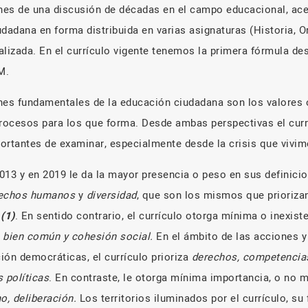
es de una discusión de décadas en el campo educacional, ace
dadana en forma distribuida en varias asignaturas (Historia, Or
alizada. En el currículo vigente tenemos la primera fórmula de
M.
es fundamentales de la educación ciudadana son los valores o
procesos para los que forma. Desde ambas perspectivas el currí
ortantes de examinar, especialmente desde la crisis que vivim
2013 y en 2019 le da la mayor presencia o peso en sus definicio
rechos humanos
y
diversidad
, que son los mismos que prioriza
s
(1)
. En sentido contrario, el currículo otorga mínima o inexist
, bien común y cohesión social.
En el ámbito de las acciones y
ción democráticas, el currículo prioriza
derechos, competencias 
 políticas
. En contraste, le otorga mínima importancia, o no 
o, deliberación.
Los territorios iluminados por el currículo, su