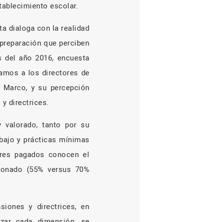
stablecimiento escolar.
 dialoga con la realidad
 preparación que perciben
s del año 2016, encuesta
tamos a los directores de
l Marco, y su percepción
y directrices.
y valorado, tanto por su
abajo y prácticas mínimas
lares pagados conocen el
cionado (55% versus 70%
siones y directrices, en
izar cada dimensión, se