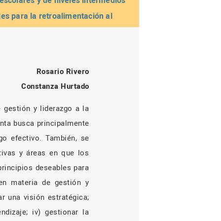
 escolares y de niveles intermedios
les para la retroalimentación al
ucativas".
Rosario Rivero
Constanza Hurtado
 gestión y liderazgo a la
enta busca principalmente
zgo efectivo. También, se
ativas y áreas en que los
principios deseables para
en materia de gestión y
r una visión estratégica;
ndizaje; iv) gestionar la