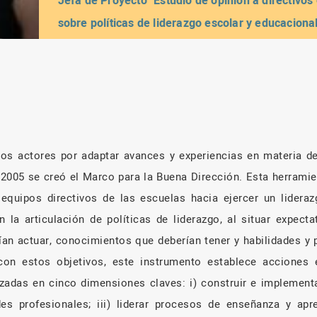
Jefa de Proyecto "Estudio de opinión a directivos
sobre políticas de liderazgo escolar y educaciona
diseño, implementación y creación de políticas ed
os actores por adaptar avances y experiencias en materia de
o 2005 se creó el Marco para la Buena Dirección. Esta herrami
 equipos directivos de las escuelas hacia ejercer un lidera
 la articulación de políticas de liderazgo, al situar expect
ían actuar, conocimientos que deberían tener y habilidades y 
 con estos objetivos, este instrumento establece acciones 
izadas en cinco dimensiones claves: i) construir e implementa
des profesionales; iii) liderar procesos de enseñanza y apre