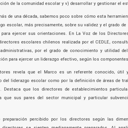
ación de la comunidad escolar y v) desarrollar y gestionar el e
 más de una década, sabemos poco sobre cómo esta herramienta
zgo escolar, más precisamente, sobre su validez y el grado de
s para ejercer sus orientaciones. En La Voz de los Directore
irectores escolares chilenos realizada por el CEDLE, consul
administrativas, por el grado de conocimiento y utilidad de
ción para ejercer un liderazgo efectivo, según los componentes 
tores revela que el Marco es un referente conocido, útil 
lo del liderazgo escolar como por la definición de áreas de tr
o. Destaca que los directores de establecimientos particu
que sus pares del sector municipal y particular subven
 preparación percibido por los directores según las dimen
s directores se sienten medianamente preparados. Al anal