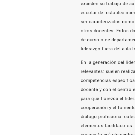
exceden su trabajo de aul
escolar del establecimie
ser caracterizados como 
otros docentes. Estos do
de curso o de departamen
liderazgo fuera del aula l
En la generación del lide
relevantes: suelen realiz
competencias específicas
docente y con el centro e
para que florezca el lide
cooperación y el fomento
diálogo profesional colec
elementos facilitadores. 
poseen (o no) elementos 