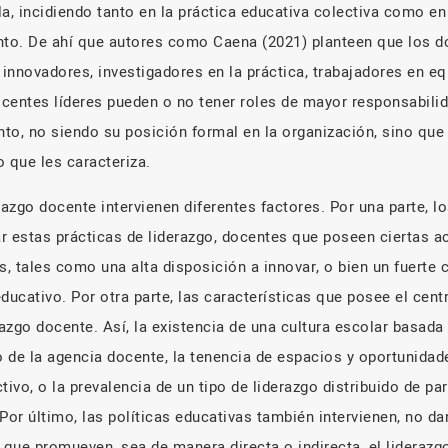
a, incidiendo tanto en la práctica educativa colectiva como en
nto. De ahí que autores como Caena (2021) planteen que los d
innovadores, investigadores en la práctica, trabajadores en e
centes líderes pueden o no tener roles de mayor responsabilid
to, no siendo su posición formal en la organización, sino que
o que les caracteriza.
razgo docente intervienen diferentes factores. Por una parte, 
ar estas prácticas de liderazgo, docentes que poseen ciertas a
, tales como una alta disposición a innovar, o bien un fuerte
ducativo. Por otra parte, las características que posee el cent
razgo docente. Así, la existencia de una cultura escolar basada 
 de la agencia docente, la tenencia de espacios y oportunidade
tivo, o la prevalencia de un tipo de liderazgo distribuido de par
Por último, las políticas educativas también intervienen, no d
que promueven, sea de manera directa o indirecta, el liderazg