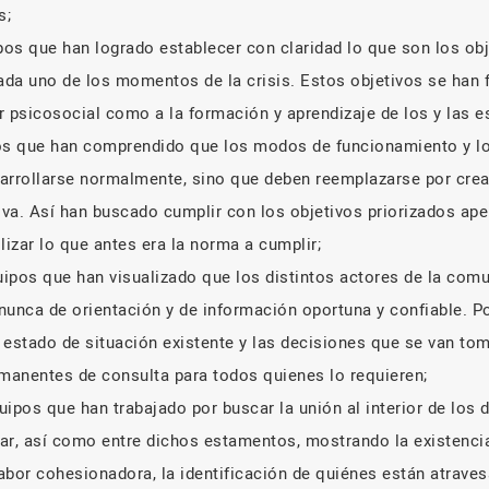
s;
pos que han logrado establecer con claridad lo que son los obj
ada uno de los momentos de la crisis. Estos objetivos se han 
ar psicosocial como a la formación y aprendizaje de los y las e
s que han comprendido que los modos de funcionamiento y lo
arrollarse normalmente, sino que deben reemplazarse por crea
iva. Así han buscado cumplir con los objetivos priorizados ap
ilizar lo que antes era la norma a cumplir;
ipos que han visualizado que los distintos actores de la com
nunca de orientación y de información oportuna y confiable. P
 estado de situación existente y las decisiones que se van to
manentes de consulta para todos quienes lo requieren;
ipos que han trabajado por buscar la unión al interior de los 
ar, así como entre dichos estamentos, mostrando la existenci
abor cohesionadora, la identificación de quiénes están atrav