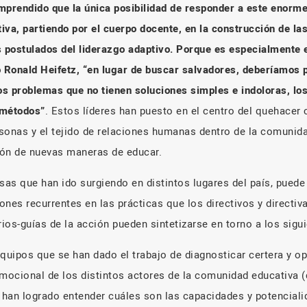
mprendido que la única posibilidad de responder a este enorme
va, partiendo por el cuerpo docente, en la construcción de las
s postulados del liderazgo adaptivo. Porque es especialmente 
ó Ronald Heifetz, “en lugar de buscar salvadores, deberíamos 
los problemas que no tienen soluciones simples e indoloras, l
métodos”
. Estos líderes han puesto en el centro del quehacer 
ersonas y el tejido de relaciones humanas dentro de la comuni
ión de nuevas maneras de educar.
osas que han ido surgiendo en distintos lugares del país, pued
iones recurrentes en las prácticas que los directivos y directi
rios-guías de la acción pueden sintetizarse en torno a los sigu
quipos que se han dado el trabajo de diagnosticar certera y o
mocional de los distintos actores de la comunidad educativa (
 han logrado entender cuáles son las capacidades y potencial