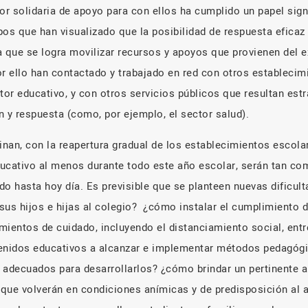
bor solidaria de apoyo para con ellos ha cumplido un papel signi
os que han visualizado que la posibilidad de respuesta eficaz f
 que se logra movilizar recursos y apoyos que provienen del ex
r ello han contactado y trabajado en red con otros establecim
tor educativo, y con otros servicios públicos que resultan est
 y respuesta (como, por ejemplo, el sector salud).
nan, con la reapertura gradual de los establecimientos escola
ducativo al menos durante todo este año escolar, serán tan co
do hasta hoy día. Es previsible que se planteen nuevas dificul
us hijos e hijas al colegio?
¿cómo instalar el cumplimiento 
mientos de cuidado, incluyendo el distanciamiento social, entr
tenidos educativos a alcanzar e implementar métodos pedagógi
s) adecuados para desarrollarlos? ¿cómo brindar un pertinente 
que volverán en condiciones anímicas y de predisposición al 