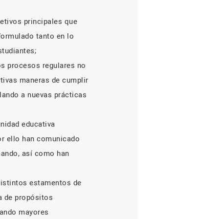
etivos principales que
formulado tanto en lo
studiantes;
s procesos regulares no
tivas maneras de cumplir
elando a nuevas prácticas
unidad educativa
or ello han comunicado
mando, así como han
distintos estamentos de
a de propósitos
esando mayores