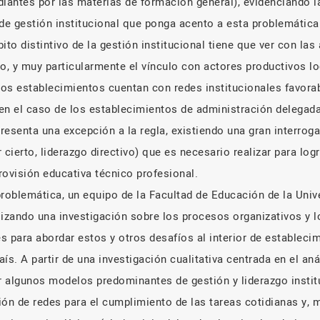
diantes por las materias de formación general), evidenciando l
e gestión institucional que ponga acento a esta problemática
ito distintivo de la gestión institucional tiene que ver con las
no, y muy particularmente el vínculo con actores productivos l
os establecimientos cuentan con redes institucionales favora
en el caso de los establecimientos de administración delegada
presenta una excepción a la regla, existiendo una gran interrog
r cierto, liderazgo directivo) que es necesario realizar para log
provisión educativa técnico profesional.
problemática, un equipo de la Facultad de Educación de la Univ
lizando una investigación sobre los procesos organizativos y l
s para abordar estos y otros desafíos al interior de estableci
ís. A partir de una investigación cualitativa centrada en el aná
r algunos modelos predominantes de gestión y liderazgo institu
ión de redes para el cumplimiento de las tareas cotidianas y, 