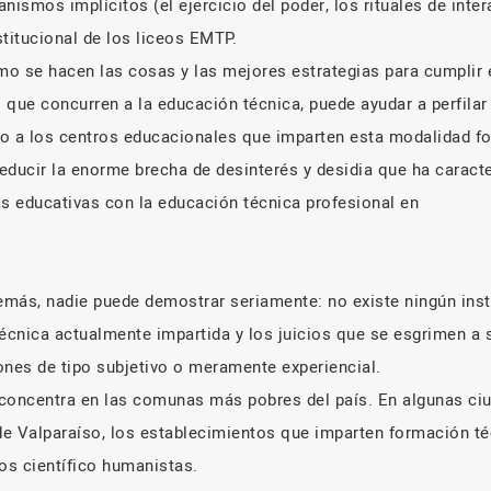
nismos implícitos (el ejercicio del poder, los rituales de inte
titucional de los liceos EMTP.
o se hacen las cosas y las mejores estrategias para cumplir 
 que concurren a la educación técnica, puede ayudar a perfilar
o a los centros educacionales que imparten esta modalidad fo
educir la enorme brecha de desinterés y desidia que ha caracte
cas educativas con la educación técnica profesional en
demás, nadie puede demostrar seriamente: no existe ningún ins
técnica actualmente impartida y los juicios que se esgrimen a 
ones de tipo subjetivo o meramente experiencial.
concentra en las comunas más pobres del país. En algunas ci
e Valparaíso, los establecimientos que imparten formación téc
os científico humanistas.