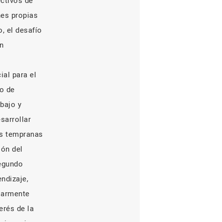
ectivos de
nes propias
, el desafío
n
ial para el
co de
bajo y
sarrollar
es tempranas
ión del
segundo
ndizaje,
ularmente
erés de la