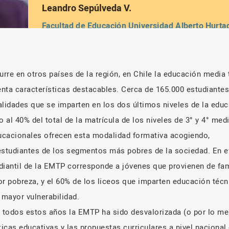
Leandro Sepúlveda V.
Facultad de Educación Universidad Alberto Hurta
urre en otros países de la región, en Chile la educación media
nta características destacables. Cerca de 165.000 estudiante
alidades que se imparten en los dos últimos niveles de la edu
o al 40% del total de la matrícula de los niveles de 3° y 4° me
ucacionales ofrecen esta modalidad formativa acogiendo,
estudiantes de los segmentos más pobres de la sociedad. En ef
diantil de la EMTP corresponde a jóvenes que provienen de fam
or pobreza, y el 60% de los liceos que imparten educación técn
 mayor vulnerabilidad.
n todos estos años la EMTP ha sido desvalorizada (o por lo m
ticas educativas y las propuestas curriculares a nivel nacional 