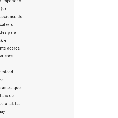
a imperiosa
 (c)
 acciones de
ocales o
bles para
), en
ante acerca
rar este
ersidad
os
mientos que
lisis de
cional, las
muy