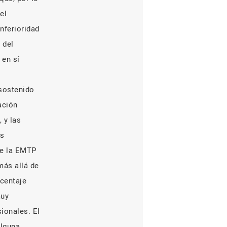
el
nferioridad
 del
 en sí
 sostenido
ación
 y las
os
de la EMTP
más allá de
rcentaje
muy
ionales. El
alguna