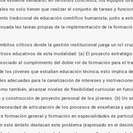
lte evidente señalarlo, en términos concretos, los equipos dir
les no solo tienen que realizar el conjunto de tareas y funcio
nto tradicional de educación científico humanista; junto a esto
cuada las tareas propias de la implementación de la formació
ámbitos críticos donde la gestión institucional juega un rol cruc
tivos educativos de esta modalidad: (a) El proyecto estratégi
asociado al cumplimiento del doble rol de formación para el tra
de los jóvenes que estudian educación técnica; esto implica de
les adecuadas para la canalización de intereses y motivacion
omo también, alcanzar niveles de flexibilidad curricular en func
 y construcción de proyecto personal de los jóvenes. (b) Un 
 necesidad de articulación de los procesos de enseñanza y apre
tre formación general y formación en especialidades es partic
en este ámbito destacan este problema (expresado en el desint