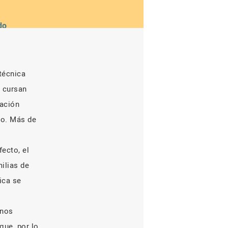
do
 técnica
s cursan
cación
dio. Más de
ecto, el
ilias de
ica se
enos
que, por lo