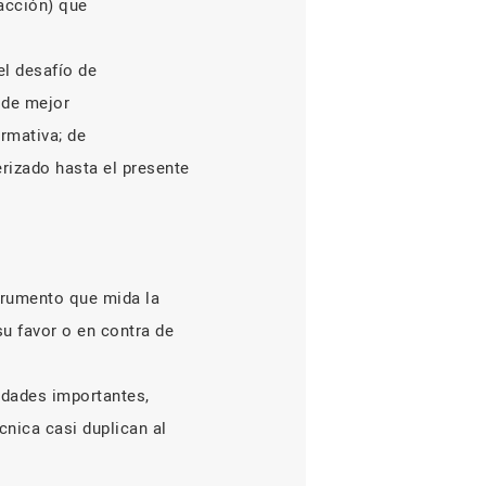
racción) que
el desafío de
 de mejor
rmativa; de
rizado hasta el presente
trumento que mida la
su favor o en contra de
udades importantes,
nica casi duplican al