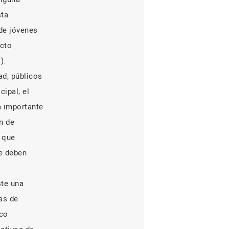
sta
de jóvenes
ecto
).
ad, públicos
ipal, el
a importante
n de
 que
ue deben
ste una
cas de
ico