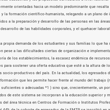
ormente orientadas hacia un modelo predominante que resalta 
 la formación científico-humanista, relegando a un plano de i
idos a la preparación y desarrollo de las personas en las áreas
desarrollo de las habilidades corporales, y el quehacer laboral
 la propia demanda de los estudiantes y sus familias lo que ha
n pese a las dificultades ciertas de organización e implement
oría de los establecimientos, la escasez endémica de recursos,
es para sostener una oferta educativa que esté a la altura de l
s socio-productivos del país. En la actualidad, los egresados 
formación que les permite hacer frente al mundo del trabajo (
 suficientes o adecuadas *1 ) sino que, crecientemente, un po
dos de este sistema se incorporan a la educación superior y 
s del área técnica en Centros de Formación o Institutos Profes
 44% de la cohorte de egresados de la EMTP se inscribió en 