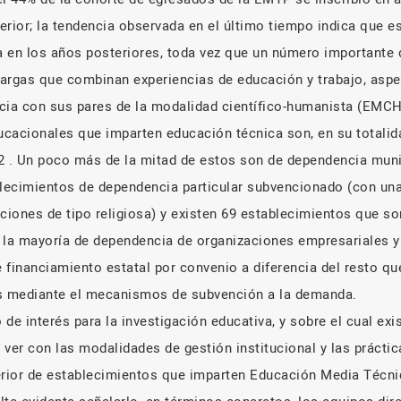
erior; la tendencia observada en el último tiempo indica que e
 en los años posteriores, toda vez que un número importante 
 largas que combinan experiencias de educación y trabajo, asp
encia con sus pares de la modalidad científico-humanista (EMCH
cacionales que imparten educación técnica son, en su totalid
2 . Un poco más de la mitad de estos son de dependencia munic
lecimientos de dependencia particular subvencionado (con un
ciones de tipo religiosa) y existen 69 establecimientos que so
 la mayoría de dependencia de organizaciones empresariales y
 financiamiento estatal por convenio a diferencia del resto q
es mediante el mecanismos de subvención a la demanda.
de interés para la investigación educativa, y sobre el cual exi
e ver con las modalidades de gestión institucional y las prácti
nterior de establecimientos que imparten Educación Media Técn