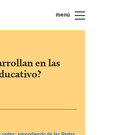
menú
rrollan en las
ducativo?
n redes: aprendiendo de las Redes