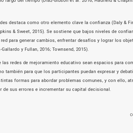
lo largo del tiempo (Diaz-Gibson et al. 2016; Hadfield & Chapm
edes destaca como otro elemento clave la confianza (Daly & Fi
opkins & Sweet, 2015). Se sostiene que bajos niveles de confi
 red para generar cambios, enfrentar desafíos y lograr los obj
n-Gallardo y Fullan, 2016; Townsend, 2015).
e las redes de mejoramiento educativo sean espacios para com
no también para que los participantes puedan expresar y debati
tintas formas para abordar problemas comunes, y con ello, at
r de sus errores e incrementar su capital decisional.
C