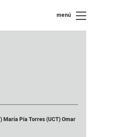
menú
) María Pía Torres (UCT) Omar