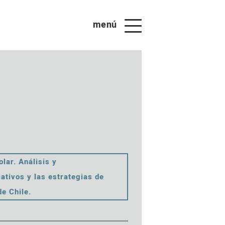
menú
lar. Análisis y
ativos y las estrategias de
de Chile.