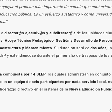
a apoyar el proceso más importante de cambio que está existi
 educación pública. Es un esfuerzo sustantivo y como univers
onal”
.
o a
director@s ejecutiv@s y subdirector@s
de las unidades cla
s, Apoyo Técnico Pedagógico, Gestión y Desarrollo de Persona
fraestructura y Mantenimiento
. Su duración será de
dos años
, i
EP y extendiéndose durante el primer año de traspaso de los 
rá compuesta por 14 SLEP
, los cuales administran en conjunto
á con
un equipo de seis participantes por cada servicio local
, m
 liderazgo directivo en el sistema de la
Nueva Educación Públi
C