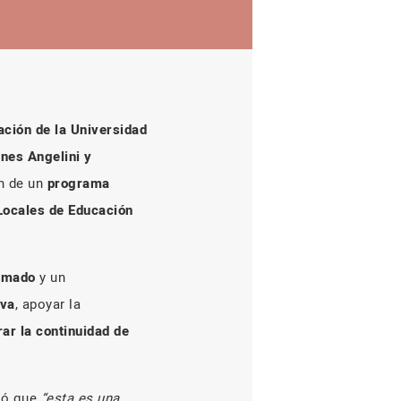
ación de la Universidad
nes Angelini y
n de un
programa
Locales de Educación
omado
y un
iva
, apoyar la
ar la continuidad de
acó que
“esta es una