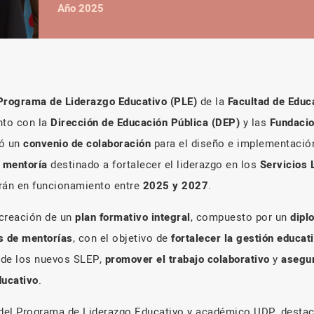
Año 2025
Programa de Liderazgo Educativo (PLE)
de la
Facultad de Educ
nto con la
Dirección de Educación Pública (DEP)
y las
Fundacio
mó un
convenio de colaboración
para el diseño e implementació
 mentoría
destinado a fortalecer el liderazgo en los
Servicios 
rán en funcionamiento entre
2025 y 2027
.
 creación de un
plan formativo integral
, compuesto por un
dipl
s de mentorías
, con el objetivo de
fortalecer la gestión educat
 de los nuevos SLEP,
promover el trabajo colaborativo
y
asegur
ducativo
.
r del Programa de Liderazgo Educativo y académico UDP, dest