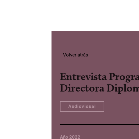
Volver atrás
Entrevista Progr
Directora Diplom
Audiovisual
Año 2022