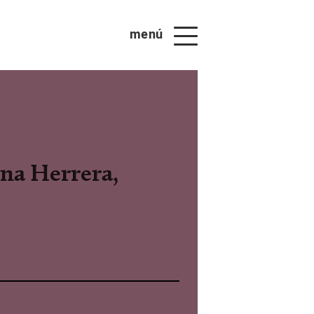
menú
ina Herrera,