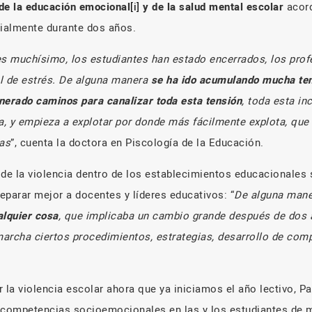
de la educación emocional
[i]
y de la salud mental escolar
acord
ialmente durante dos años.
 muchísimo, los estudiantes han estado encerrados, los prof
l de estrés. De alguna manera
se ha ido acumulando mucha ten
nerado caminos para canalizar toda esta tensión
, toda esta in
ia, y empieza a explotar por donde más fácilmente explota, qu
tas
”, cuenta la doctora en Piscología de la Educación.
 de la violencia dentro de los establecimientos educacionales 
eparar mejor a docentes y líderes educativos: “
De alguna mane
alquier cosa
, que implicaba un cambio grande después de dos 
archa ciertos procedimientos, estrategias, desarrollo de com
la violencia escolar ahora que ya iniciamos el año lectivo, Pa
 competencias socioemocionales en las y los estudiantes de 