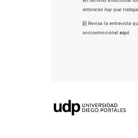
en término emocional los
entonces hay que trabajar
[i]
Revisa la entrevista q
socioemocional
aquí.