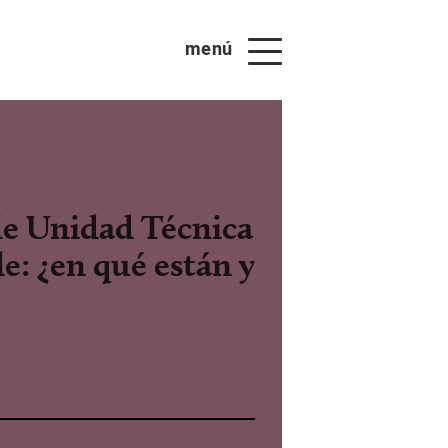
menú
 de Unidad Técnica
e: ¿en qué están y