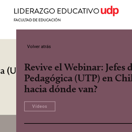
Volver atrás
Revive el Webinar: Jefes
Pedagógica (UTP) en Chil
hacia dónde van?
Vídeos